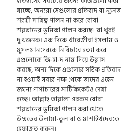
ইতিহাসের সবচেয়ে জঘন্য কাজগুলো করে
যাচ্ছে, অন্যরা সেগুলোর প্রতিবাদ বা ন্যুনত
শরয়ী দায়িত্ব পালন না করে বোবা
শয়তানের ভূমিকা পালন করছে। যা খুবই
দু:খজনক। এক দিকে খারেজীরা ইসলাম ও
মুসলমানদেরকে নির্বিচারে হত্যা করে
এগুলোকে জি-হা-দ নাম দিয়ে উল্লাস
করছে, অন্য দিকে এগুলোর সঠিক প্রতিবাদ
না হওয়াই সবার পক্ষ থেকে তাদের এহেন
জঘন্য পাপাচারের সার্টিফিকেটও দেয়া
হচ্ছে। আল্লাহ তায়ালা এরকম বোবা
শয়তানের ভূমিকা পালন করা থেকে
উম্মতের উলামা-তুলাবা ও মাশাইখদেরকে
হেফাজত করুন।