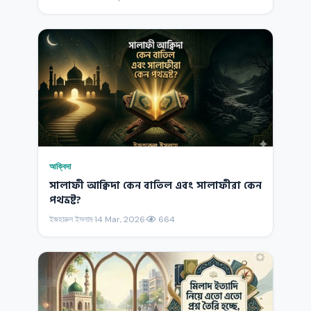
আক্বিদা
সালাফী আক্বিদা কেন বাতিল এবং সালাফীরা কেন
পথভ্রষ্ট?
ইজহারুল ইসলাম
·
14 Mar, 2026
·
664