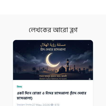
লেখকের আরো ব্লগ
ফিকহ
একই দিনে রোজা ও ঈদের মাসআলা (চাঁদ দেখার
মাসআলা)
ইজহারুল ইসলাম
·
27 May, 2026
·
973