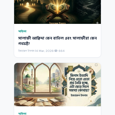
আক্বিদা
সালাফী আক্বিদা কেন বাতিল এবং সালাফীরা কেন
পথভ্রষ্ট?
ইজহারুল ইসলাম
·
14 Mar, 2026
·
664
আক্বিদা