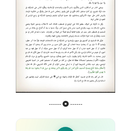
------
------