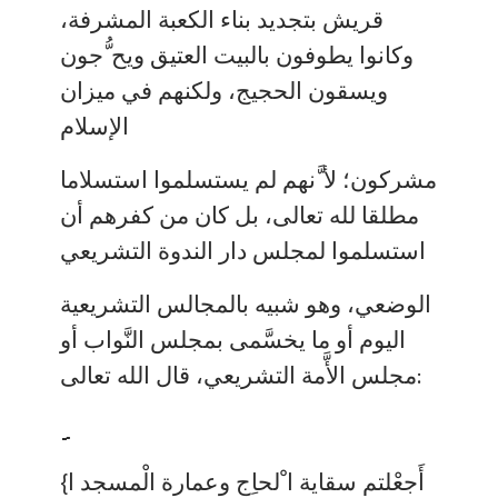
قريش بتجديد بناء الكعبة المشرفة،
وكانوا يطوفون بالبيت العتيق ويح ُّجون
ويسقون الحجيج، ولكنهم في ميزان
الإسلام
مشركون؛ لأ َّنهم لم يستسلموا استسلاما
مطلقا لله تعالى، بل كان من كفرهم أن
استسلموا لمجلس دار الندوة التشريعي
الوضعي، وهو شبيه بالمجالس التشريعية
اليوم أو ما يخسَّمى بمجلس النَّواب أو
مجلس الأَّمة التشريعي، قال الله تعالى:
{أَجعْلتم سقاية ا ْلحاِج وعمارة الْمسجد ا