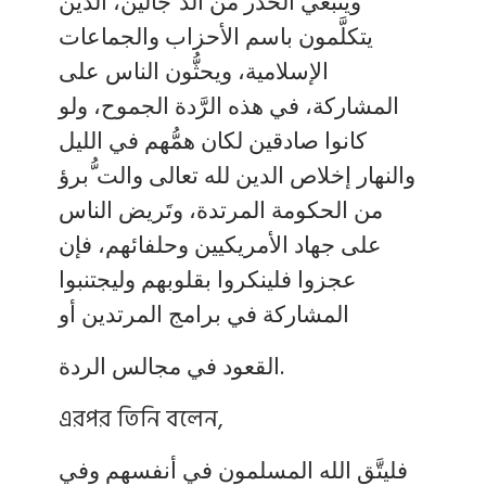
وينبغي الحذر من الد َّجالين، الذين
يتكلَّمون باسم الأحزاب والجماعات
الإسلامية، ويحثُّون الناس على
المشاركة، في هذه الرَّدة الجموح، ولو
كانوا صادقين لكان همُّهم في الليل
والنهار إخلاص الدين لله تعالى والت ُّبرؤ
من الحكومة المرتدة، وتَريض الناس
على جهاد الأمريكيين وحلفائهم، فإن
عجزوا فلينكروا بقلوبهم وليجتنبوا
المشاركة في برامج المرتدين أو
القعود في مجالس الردة.
এরপর তিনি বলেন,
فليتَّق الله المسلمون في أنفسهم وفي