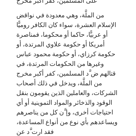
على المسلمين، كفر أكبر مخرج
من الملَّة، وهي معدودة في نواقض
الإسلام العشرة، سواء كان الكافر روميًّا
أو عربيًّا، حاكما أو محكوما، فمناصرة
أمريكا أو حكومة علاوي المرتدة، أو
حكومة كرزاي، أو حكومة محمود عباس
وغيرها من الحكومات المرتدة، في
قتالهم ض َّد المسلمين، كفر أكبر مخرج
من الملَّة، ويدخل في ذلك أصحاب
الشركات، والعاملين الذين يقومون بنقل
الوقود والذخائر والمواد التموينية أو أي
احتياجات أخرى، وإ َّن كل من يناصرهم
ويساعدهم بأي نوع من أنواع المساعدة،
فقد ارت َّد عن