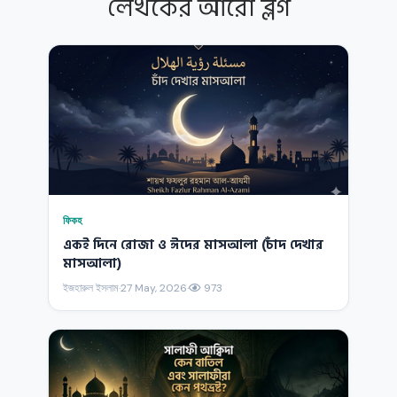
লেখকের আরো ব্লগ
ফিকহ
একই দিনে রোজা ও ঈদের মাসআলা (চাঁদ দেখার
মাসআলা)
ইজহারুল ইসলাম
·
27 May, 2026
·
973