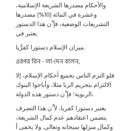
والأحكام مصدرها الشريعة الإسلامية،
وعشرة في المائة (10%) مصدرها
التشريعات الوضعية، فإ َّن هذا الدستور
يعتبر في
ميزان الإسلام دستورا كفرًّيا.
এরপর বিন - লা-দেন বলেন,
فلو التزم الناس بجميع أحكام الإسلام، إلا
الالتزام بتحريم الربا مثلا، وأباحوا البنوك
الربوية؛ فإ َّن دستور هذه الدولة،
يعتبر دستورا كفريا، لأ َّن هذا التصرف
يتضمن اعتقادهم عدم كمال الشريعة،
وكمال منزلها سبحانه وتعالى. ولا يخفى أ