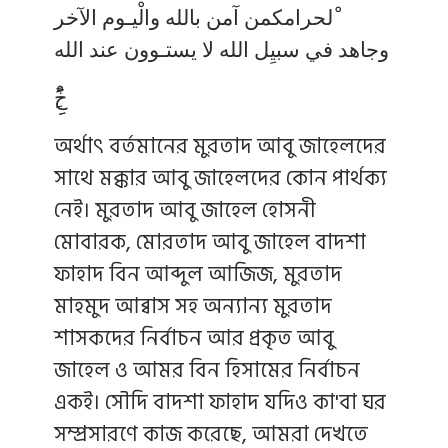
ْلحرامكمن آمن بالله والْيـوم الآخر
وجاهد في سبيِل الله لا يستـوون عند الله
ََِخََََََِِْ
অর্থাৎ বর্তমানের মুরতাদ আবু জাহেলদের
সাথে মক্কার আবু জাহেলদের কোন পার্থক্য
নেই। মুরতাদ আবু জাহেল হোসনী
মোবারক, মোরতাদ আবু জাহেল বাদশা
ফাহাদ বিন আব্দুল আজিজ, মুরতাদ
মাহমুদ আব্বাস সহ অন্যান্য মুরতাদ
শাসকদের নির্বাচন আর প্রকৃত আবু
জাহেল ও আমর বিন হিসামের নির্বাচন
একই। সৌদি বাদশা ফাহাদ যদিও কা'বা ঘর
সম্প্রসারণে কাজ করেছে, আমরা দেখতে