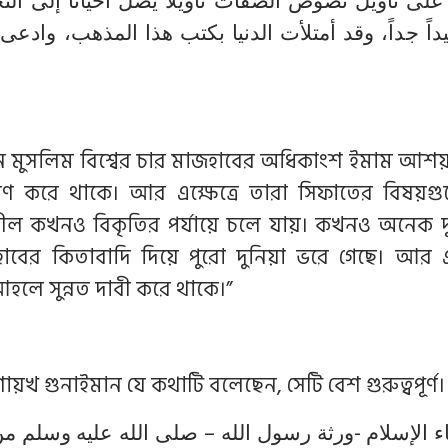
لى تأويل نصوص الصفات تأويلاً يصل أحياناً إلى التحر
عيداً جداً، وقد أمتلأت الدنيا بكتب هذا المذهب، وادعى
মান মুসলিম বিশ্বের চার মাজহাবের অধিকাংশ ইমাম আ
সরণ করে থাকে। আর এক্ষেত্রে তারা সিফাতের বিষয়গ
বীল কখনও বিকৃতির পর্যায়ে চলে যায়। কখনও অনেক দূর
াবের কিতাবাদি দিয়ে পুরো দুনিয়া ভরে গেছে। আর 
লে সুন্নত দাবী করে থাকে।”
য়খ গুনাইমান যে কথাটি বলেছেন, সেটি বেশ গুরুত্বপূর্ণ
ماء الإسلام -ورثة رسول الله – صلى الله عليه وسلم م