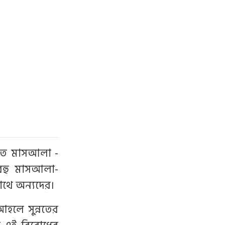
াগত মাসআলা -
 বহু মাসআলা-
াথে অন্যদের।
আহলে সুন্নতের