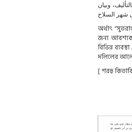
تأليف، وبيان
لى شهر السلاح
অর্থাৎ “সুতর
জন্য আবশ্যক
বিভিন্ন ব্যব
দলিলের আলোকে
[ শরহু কিতাবি