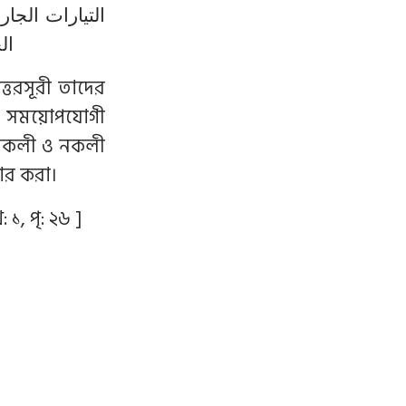
التيارات الجا
ال
্তরসূরী তাদের
ধে সময়োপযোগী
, আকলী ও নকলী
হার করা।
১, পৃ: ২৬ ]