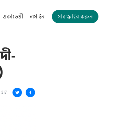
সাবস্ক্রাইব করুন
একাডেমী
লগ ইন
দী-
)
317