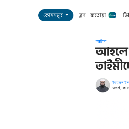
কোর্সসমূহ
ব্লগ
ফতোয়া
ভি
৫০০+
আক্বিদা
আহলে স
তাইমীদ
ইজহারুল ইস
Wed, 09 