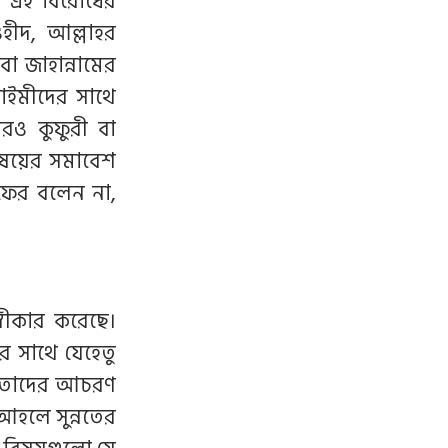
 এই বিরোধের
হীদ, আল্লাহর
 বা জাহান্নামের
াইমীদের সাথে
রও কুফুরী বা
বিষয়ের সমাবেশ
ফের বলেন না,
বীকার করেছে।
র সাথে যেহেতু
 তাদের আচরণ
হলে সুন্নতের