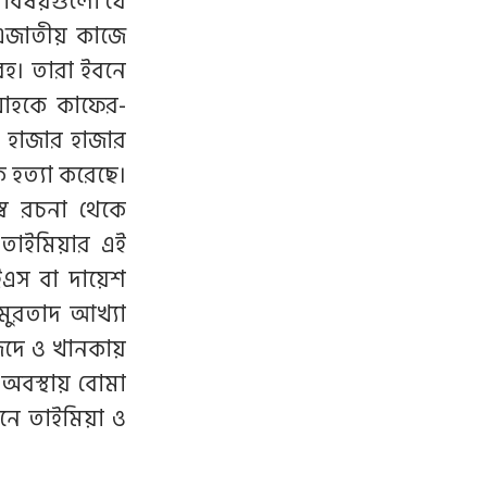
। বিষয়গুলো যে
 এজাতীয় কাজে
বহ। তারা ইবনে
্মাহকে কাফের-
 হাজার হাজার
 হত্যা করেছে।
্ব রচনা থেকে
 তাইমিয়ার এই
আইএস বা দায়েশ
মুরতাদ আখ্যা
িদে ও খানকায়
অবস্থায় বোমা
বনে তাইমিয়া ও