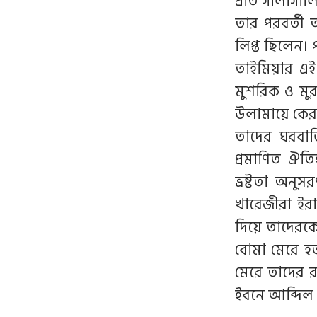
প্রতি গালাগা
তার পরবর্তী
লিপ্ত ছিলেন।
তাইমিয়ার এই 
মুশরিক ও মু
উলামায়ে কেরা
তাদের ঘরবাড়
প্রমাণিত ঐত
ভ্রষ্টতা অনু
খারেজীরা ইর
দিয়ে তাদেরক
বোমা মেরে 
মেরে তাদের র
ইবনে আব্দিল 