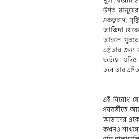
মূল বিরোধ 
উপর মানুষের
একত্ববাদ, সৃষ্
আকিদা থেকে 
আহলে সুন্নত
ভ্রষ্টতার জন
ঘটেছে। যদিও
তবে তার ভ্রষ্
এই বিরোধ যে
পববর্তীতে আম
আমাদের একে
কখনও শাখাগত