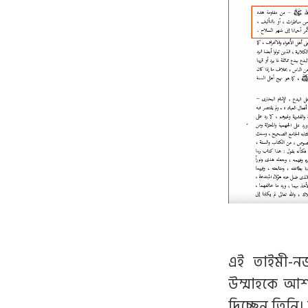
এই তাইমী-নজদ
উম্মাহকে আশয়
দিচ্ছেন তিনি। 