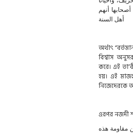
يف، وأحياناً
 أصحابها أنهم
أهل السنة
অর্থাৎ “বর্ত
বিশ্বাস অনু
করে। এই তা’
হয়। এই মাজহ
নিজেদেরকে আহ
এরপর নজদী শা
ن مقاومة هذه