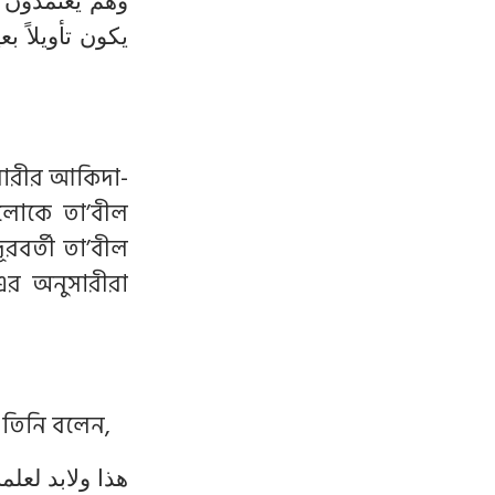
وهم يعتمدون ع
يكون تأويلاً ب
শয়ারীর আকিদা-
ুলোকে তা’বীল
বর্তী তা’বীল
এর অনুসারীরা
। তিনি বলেন,
هذا ولابد لعل