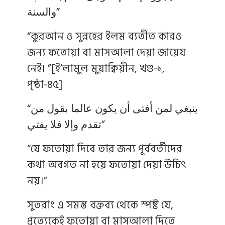
والسنة”
“কুরআন ও সুন্নহের ইলম ব্যতীত কারও
জন্য ফতোয়া বা মাসআলা দেয়া জায়েয
নেই। ”[ই’লামুল মুয়াক্বিয়ীন, খণ্ড-১,
পৃষ্ঠা-৪৫]
“ينبغي لمن أفتى أن يكون عالما بقول من
تقدم وإلا فلا يفتي”
“যে ফতোয়া দিবে তার জন্য পূর্ববর্তীদের
কথা অবগত না হয়ে ফতোয়া দেয়া উচিৎ
নয়।”
সুতরাং এ সমস্ত বক্তব্য থেকে স্পষ্ট যে,
প্রত্যেকেই ফতোয়া বা মাসআলা দিতে