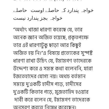
خواجہ پندارد کہ حاصلے اوست حاصلے
خواجہ بجز پندارد نیست
“অর্থাৎ খাজা ধারণা করেছে যে, তার
অনেক জ্ঞান অর্জিত হয়েছে, প্রকৃতপক্ষে
তার এই ধারণাটুকু ছাড়া আর কিছুই
অর্জিত হয় নি।”এ বিষয়ে প্রত্যেকের সুস্পষ্ট
ধারণা রাখা উচিৎ যে, ইমামগণ তাদেরকে
উদ্দেশ্য করে এ সমস্ত কথা বলেননি, যারা
ইজতেহাদের যোগ্য নয়। অথচ বর্তমান
সময়ে দু’একটি হাদীস পড়ে, হাদীসের
দু’একটি কিতাব পড়ে, মুজতাহিদ হওয়ার
দাবী করে বলেন যে, ইমামগণ তাদেরকে
অনুসরণ করতে নিষেধ করেছেন।