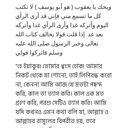
ويحك يا يعقوب ( هو أبو يوسف ) لا تكتب
كل ما تسمع مني فإني قد أرى الرأي
اليوم وأتركه غدا وأرى الرأي غدا وأتركه
بعد غد إذا قلت قولا يخالف كتاب الله
تعالى وخبر الرسول صلى الله عليه
وسلم فاتركوا قولي
“হে ইয়াকুব! তোমার ধ্বংস হোক! আমার
নিকট থেকে যা শোনো, তাই লিপিবদ্ধ করো
না, কেননা আমি আজ যে মতটা পছন্দ
করি, কাল তা ত্যাগ করি। কাল এক মত
গ্রহণ করি, পরশু সেটিও ত্যাগ করি। আমি
যদি কখনও এমন কথা বলি যা, আল্লাহ ও
আল্লাহর রাসূলের বিপরীত হয়, তবে