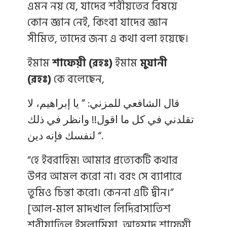
এমন নয় যে, যাদের শরীয়তের বিষয়ে
কোন জ্ঞান নেই, কিংবা যাদের জ্ঞান
সীমিত, তাদের জন্য এ কথা বলা হয়েছে।
ইমাম
শাফেয়ী (রহঃ)
ইমাম
মুযানী
(রহঃ)
কে বলেছেন,
قال الشافعي للمزني: ” يا إبراهيم، لا
تقلدني في كل ما اقول!! وانظر في ذلك
لنفسك فإنه دين “.
“হে ইবরাহিম! আমার প্রত্যেকটি কথার
উপর আমল করো না। বরং সে ব্যাপারে
তুমিও চিন্তা করো। কেননা এটি দ্বীন।”
[আল-মাল মাদখাল লিদিরাসাতিশ
শরীয়াতিল ইসলামিয়া, আহমাদ শাফেয়ী,