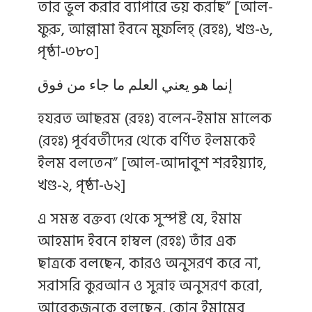
তার ভুল করার ব্যাপারে ভয় করছি” [আল-
ফুরু, আল্লামা ইবনে মুফলিহ্ (রহঃ), খণ্ড-৬,
পৃষ্ঠা-৩৮০]
إنما هو يعني العلم ما جاء من فوق
হযরত আছরম (রহঃ) বলেন-ইমাম মালেক
(রহঃ) পূর্ববর্তীদের থেকে বর্ণিত ইলমকেই
ইলম বলতেন” [আল-আদাবুশ শরইয়্যাহ,
খণ্ড-২, পৃষ্ঠা-৬২]
এ সমস্ত বক্তব্য থেকে সুস্পষ্ট যে, ইমাম
আহমাদ ইবনে হাম্বল (রহঃ) তাঁর এক
ছাত্রকে বলছেন, কারও অনুসরণ করে না,
সরাসরি কুরআন ও সুন্নাহ অনুসরণ করো,
আরেকজনকে বলছেন, কোন ইমামের