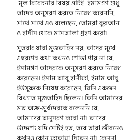
মূল বিবেচনার বিষয় এটিই। ইমামগণ শুধু
তাদের অনুসরণ করতে নিষেধ করেননি,
সাথে সাথে এও বলেছেন, তোমরা কুরআন
ও হাদীস থেকে মাসআলা গ্রহণ করো।
সুতরাং যারা মুজতাহিদ নয়, তাদের মুখে
এধরণের কথা কখনও শোভা পায় না যে,
ইমামগণ তাদেরকে অনুসরণ করতে নিষেধ
করেছেন। ইমাম আবু হানীফা, ইমাম আবু
ইউসুফকে নিষেধ করেছেন, যিনি একজন
বিখ্যাত মুজতাহিদ ছিলেন। তিনি আমাদের
মত অজ্ঞ-মূর্খদেরকে বলেননি যে,
আমাদের অনুসরণ করো না। তাদের
উদ্দেশ্য যদি সেটিই হত, তবে তারা জীবনেও
কখনও কোন ফতোয়া দিতেন না। কেননা,