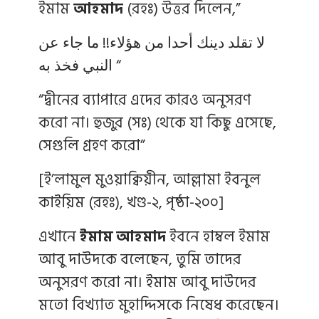
ইমাম
আহমাদ
(রহঃ) উত্তর দিলেন,”
لا تقلد دينك أحدا من هؤلاء!! ما جاء عن
النبي فخذ به “
“দ্বীনের ব্যাপারে এদের কারও অনুসরণ
করো না। হুজুর (সঃ) থেকে যা কিছু এসেছে,
সেগুলি গ্রহণ করো”
[ই’লামুল মুওয়াক্বিয়ীন, আল্লামা ইবনুল
কাইয়িম (রহঃ), খণ্ড-২, পৃষ্ঠা-২০০]
এখানে
ইমাম আহমাদ
ইবনে হাম্বল ইমাম
আবু দাউদকে বলেছেন, তুমি তাদের
অনুসরণ করো না। ইমাম আবু দাউদের
মতো বিখ্যাত মুহাদ্দিসকে নিষেধ করেছেন।