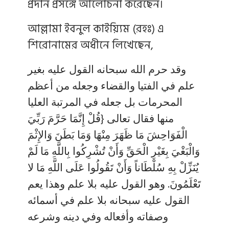
প্রদান প্রসঙ্গে আলোচনা করেছেন।
আল্লামা ইবনুল কাইয়্যিম (রহঃ) এ
শিরোনামের অধীনে লিখেছেন,
وقد حرم الله سبحانه القول عليه بغير
علم في الفتيا والقضاء وجعله من أعظم
المحرمات بل جعله في المرتبة العليا
منها فقال تعالى {قُلْ إِنَّمَا حَرَّمَ رَبِّيَ
الْفَوَاحِشَ مَا ظَهَرَ مِنْهَا وَمَا بَطَنَ وَالإِثْمَ
وَالْبَغْيَ بِغَيْرِ الْحَقِّ وَأَنْ تُشْرِكُوا بِاللَّهِ مَا لَمْ
يُنَزِّلْ بِهِ سُلْطَاناً وَأَنْ تَقُولُوا عَلَى اللَّهِ مَا لا
تَعْلَمُونَ. وهو القول عليه بلا علم وهذا يعم
القول عليه سبحانه بلا علم في أسمائه
وصفاته وأفعاله وفي دينه وشرعه