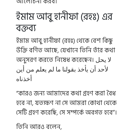
আলোচনা করব।
ইমাম আবু হানীফা (রহঃ) এর
বক্তব্য
ইমাম আবু হানীফা (রহঃ) থেকে বেশ কিছু
উক্তি বর্ণিত আছে, যেখানে তিনি তাঁর কথা
অনুসরণ করতে নিষেধ করেছেন। لا يحل
لأحد أن يأخذ بقولنا ما لم يعلم من أين
أخذناه
“কারও জন্য আমাদের কথা গ্রহণ করা বৈধ
হবে না, যতক্ষণ না সে আমরা কোথা থেকে
সেটি গ্রহণ করেছি, সে সম্পর্কে অবগত হবে”।
তিনি আরও বলেন,