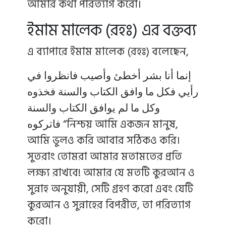
আমার কথা পরিত্যাগ করো।
ইমাম মালেক (রহঃ) এর বক্তব্য
এ ব্যাপারে ইমাম মালেক (রহঃ) বলেছেন,
إنما أنا بشر أخطئ وأصيب فانظروا في
رأيي فكل ما وافق الكتاب والسنة فخذوه
وكل ما لم يوافق الكتاب والسنة
فاتركوه “নিশ্চয় আমি একজন মানুষ,
আমি ভুলও করি আবার সঠিকও করি।
সুতরাং তোমরা আমার মতামতের প্রতি
লক্ষ্য রাখবে! আমার যে মতটি কুরআন ও
সুন্নাহ অনুযায়ী, সেটি গ্রহণ করো এবং যেটি
কুরআন ও সুন্নাহের বিপরীত, তা পরিত্যাগ
করো।