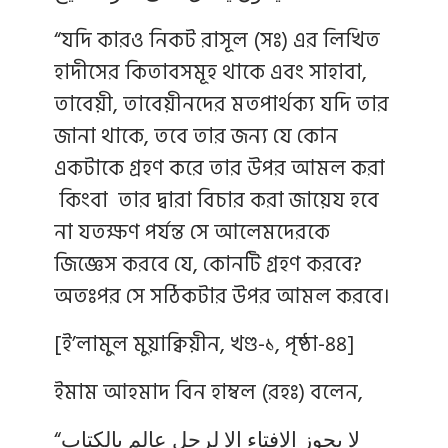
“যদি কারও নিকট রাসূল (সঃ) এর লিখিত
হাদীসের কিতাবসমূহ থাকে এবং সাহাবা,
তাবেয়ী, তাবেয়ীনদের মতপার্থক্য যদি তার
জানা থাকে, তবে তার জন্য যে কোন
একটাকে গ্রহণ করে তার উপর আমল করা
কিংবা তার দ্বারা বিচার করা জায়েয হবে
না যতক্ষণ পর্যন্ত সে আলেমদেরকে
জিজ্ঞেস করবে যে, কোনটি গ্রহণ করবে?
অতঃপর সে সঠিকটার উপর আমল করবে।
[ই’লামুল মুয়াক্বিয়ীন, খণ্ড-১, পৃষ্ঠা-৪৪]
ইমাম আহমাদ বিন হাম্বল (রহঃ) বলেন,
“لا يجوز الإفتاء إلا لرجل عالم بالكتاب