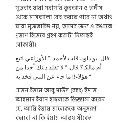
সুতরাং যারা সরাসরি কুরআন ও হাদীস
থেকে মাসআলা বের করতে পারে না অর্থাৎ
যারা মুজতাহিদ নয়, তাদের জন্য এ কথাকে
প্রমাণ হিসেবে গ্রহণ করাটা নিতান্তই
বোকামী।
قال ابو داود: قلت لأحمد: ” الأوزاعي اتبع
أم مالكا؟ قال: ” لا تقلد دينك أحدا من
هؤلاء!! ما جاء عن النبي فخذ به “
যেমন ইমাম আবু দাউদ (রহঃ) ইমাম
আহমাদ ইবনে হাম্বলকে জিজ্ঞাসা করেন
যে, আমি ইমাম মালেককে অনুসরণ
করবো না কি ইমাম আওযায়ীকে?