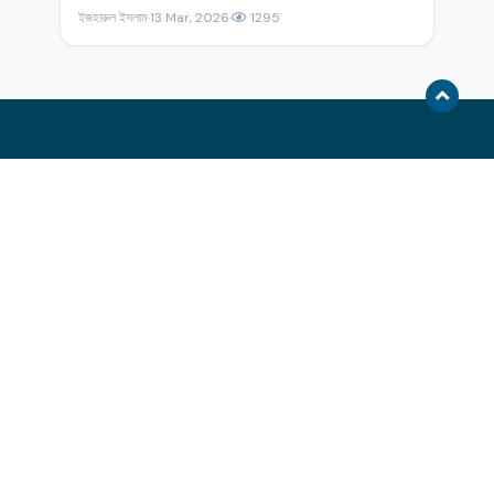
ইজহারুল ইসলাম
·
13 Mar, 2026
·
1295
Hasbi Contact
About
Hasbi Social
Contributors
Hasbi Channel
Scholars
E-commerce
Blogs
Visit Techneous
Videos
Contact us
Follow Us
hello@techneous.com
Banasree, D-Block