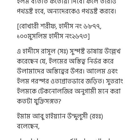
ইলম ব্যতীত ফতোয়া দিবে। ফলে তারাও
পথভ্রষ্ট হবে, অন্যদেরকেও পথভ্রষ্ট করবে।
[বোখারী শরীফ, হাদীস নং ৬৮৭৭,
১০০মুসলিম হাদীস নং২৬৭৩]
এ হাদীসে রাসূল (সঃ) সুস্পষ্ট ভাষায় উল্লেখ
করেছেন যে, ইলমের অস্তিত্ব নির্ভর করে
উলামাদের অস্তিত্বের উপর। আলেম এবং
ইলম পরস্পর ওতপ্রোতভাবে জড়িত। সুতরাং
ইলমকে টেকনোলজির অনুগামী মনে করা
কতটা যুক্তিসঙ্গত?
ইমাম আবু হাইয়্যান উন্দুলুসী (রহঃ)
বলেছেন,