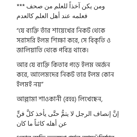
ومن يكن آخذاً للعلم من صحف ***
فعلمه عند أهل العلم كالعدم
“যে ব্যক্তি তাঁর শায়েখের নিকট থেকে
সরাসরি ইলম শিক্ষা করে, সে বিকৃতি ও
জালিয়াতি থেকে পবিত্র থাকে।
আর যে ব্যক্তি কিতাব পড়ে ইলম অর্জন
করে, আলেমদের নিকট তার ইলম কোন
ইলমই নয়”
আল্লামা শাওকানী (রহঃ) লিখেছেন,
إنَّ إنصاف الرجل لا يتمُّ حتَّى يأخذ كلَّ فنٍّ
عن أهله كائناً ما كان