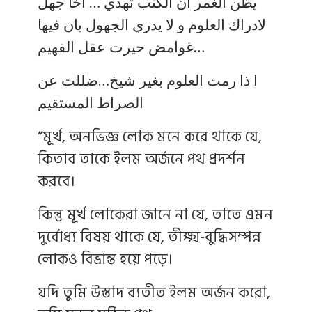
يظن الغمر ان الكتب تهدي … اخا جهل
لادراك العلوم و لا يدري الجهول بان فيها
…غوامض حيرت عقل الفهيم
ا ذا رمت العلوم بغير شيخ…ضللت عن
الصراط المستقيم
“মূর্খ, অনভিজ্ঞ লোক মনে করে থাকে যে,
কিতাব তাকে ইলম অর্জনে পথ প্রদর্শন
করবে।
কিন্তু মূর্খ লোকেরা জানে না যে, তাতে এমন
দুর্বোধ্য বিষয় থাকে যে, তীক্ষ্ম-বুদ্ধিসম্পন্ন
লোকও বিভ্রান্ত হয়ে পড়ে।
যদি তুমি উস্তাদ ব্যতীত ইলম অর্জন করো,