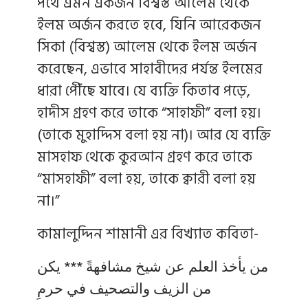
পথে এমন একজন বিশ্বস্ত আলেম থেকে
ইলম অর্জন করতে হবে, যিনি আরেকজন
সিকা (বিশ্বস্ত) আলেম থেকে ইলম অর্জন
করেছেন, এভাবে সাহাবীদের পর্যন্ত ইলমের
ধারা পেীঁছে যাবে। যে ব্যক্তি কিতাব পড়ে,
হাদীস গ্রহণ করে তাকে “সাহাফী” বলা হয়।
(তাকে মুহাদ্দিস বলা হয় না)। আর যে ব্যক্তি
মাসহাফ থেকে কুরআন গ্রহণ করে তাকে
“মাসহাফী” বলা হয়, তাকে ক্বারী বলা হয়
না।”
কামালুদ্দিন শামানী এর বিখ্যাত কবিতা-
من يأخذ العلم عن شيخ مشافهةً *** يكن
من الزيف والتصحيف في حرمِ