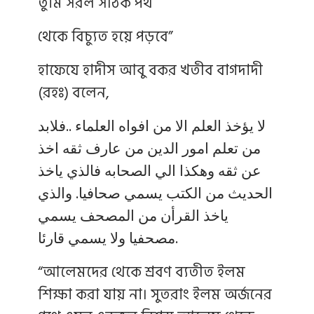
তুমি সরল সঠিক পথ
থেকে বিচ্যুত হয়ে পড়বে”
হাফেযে হাদীস আবু বকর খতীব বাগদাদী
(রহঃ) বলেন,
لا يؤخذ العلم الا من افواه العلماء ..فلابد
من تعلم امور الدين من عارف ثقه اخذ
عن ثقه وهكذا الي الصحابه فالذي ياخذ
الحديث من الكتب يسمي صحافيا. والذي
ياخذ القرأن من المصحف يسمي
مصحفيا ولا يسمي قارئا.
“আলেমদের থেকে শ্রবণ ব্যতীত ইলম
শিক্ষা করা যায় না। সুতরাং ইলম অর্জনের