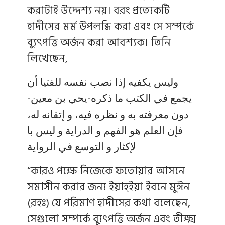
করাটাই উদ্দেশ্য নয়। বরং প্রত্যেকটি
হাদীসের মর্ম উপলব্ধি করা এবং সে সম্পর্কে
ব্যুৎপত্তি অর্জন করা আবশ্যক। তিনি
লিখেছেন,
وليس يكفيه إذا نصب نفسه للفتيا أن
يجمع في الكتب ما ذكره-يحي بن معين-
دون معرفته به و نظره فيه، و إتقانه له،
فإن العلم هو الفهم و الدراية و ليس با
لإكثار و التوسع في الرواية
“কারও পক্ষে নিজেকে ফতোয়ার আসনে
সমাসীন করার জন্য ইয়াহ্ইয়া ইবনে মুঈন
(রহঃ) যে পরিমাণ হাদীসের কথা বলেছেন,
সেগুলো সম্পর্কে ব্যুৎপত্তি অর্জন এবং তীক্ষ্ম