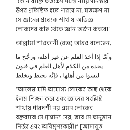
“কোন ব্যক্তি ততক্ষণ পর্যন্ত ন্যায়Ñনিষ্ঠার
উপর প্রতিষ্ঠিত হতে পারবে না, যতক্ষণ না
সে জ্ঞানের প্রত্যেক শাখায় অভিজ্ঞ
লোকদের কাছ থেকে জ্ঞান অর্জন করবে।”
আল্লামা শাওকানী (রহঃ) আরও বলেছেন,
وأمَّا إذا أخذ العلم عن غير أهله، ورجَّح ما
يجده من الكلام لأهل العلم في فنون
ليسوا من أهلها ، فإنَّه يخبط ويخلط
“আলেম যদি অযোগ্য লোকের কাছ থেকে
ইলম শিক্ষা করে এবং জ্ঞানের সংশ্লিষ্ট
শাখায় পারদর্শী নয় এমন লোকের
বক্তব্যকে সে প্রাধান্য দেয়, তবে সে অনুমান
নির্ভর এবং অবিমৃশ্যকারী।” [আদাবুত