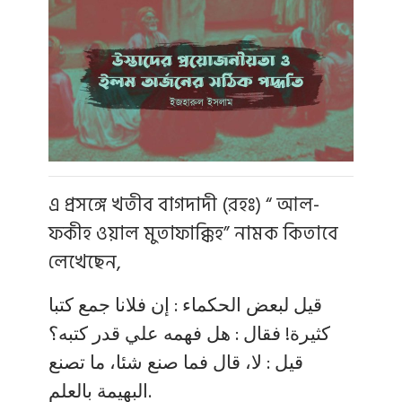
এ প্রসঙ্গে খতীব বাগদাদী (রহঃ) “ আল-
ফকীহ ওয়াল মুতাফাক্কিহ” নামক কিতাবে
লেখেছেন,
قيل لبعض الحكماء : إن فلانا جمع كتبا
كثيرة! فقال : هل فهمه علي قدر كتبه؟
قيل : لا، قال فما صنع شئا، ما تصنع
البهيمة بالعلم.