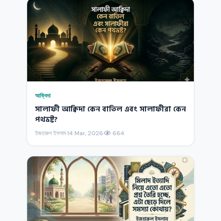
আক্বিদা
সালাফী আক্বিদা কেন বাতিল এবং সালাফীরা কেন
পথভ্রষ্ট?
ইজহারুল ইসলাম
·
14 Mar, 2026
·
664