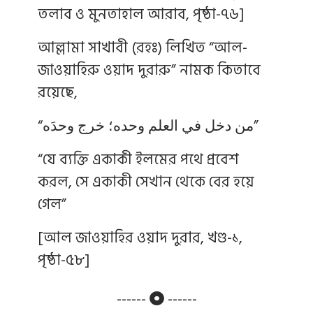
তলাব ও মুনতাহাল আরাব, পৃষ্ঠা-৭৬]
আল্লামা সাখাবী (রহঃ) লিখিত “আল-
জাওয়াহিরু ওয়াদ দুরারু” নামক কিতাবে
রয়েছে,
“من دخل في العلم وحده؛ خرج وحدَه”
“যে ব্যক্তি একাকী ইলমের পথে প্রবেশ
করল, সে একাকী সেখান থেকে বের হয়ে
গেল”
[আল জাওয়াহির ওয়াদ দুরার, খণ্ড-১,
পৃষ্ঠা-৫৮]
------
------