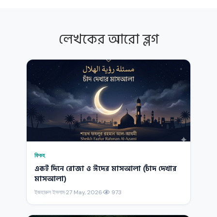
লেখকের আরো ব্লগ
ফিকহ
একই দিনে রোজা ও ঈদের মাসআলা (চাঁদ দেখার
মাসআলা)
ইজহারুল ইসলাম
·
27 May, 2026
·
973