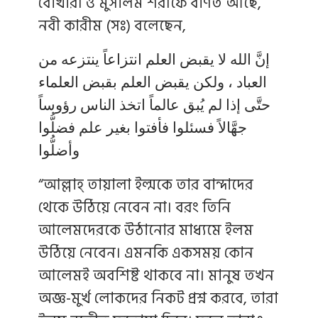
বোখারী ও মুসলিম শরীফে বর্ণিত আছে,
নবী কারীম (সঃ) বলেছেন,
إنَّ الله لا يقبض العلم انتزاعاً ينتزعه من
العباد ، ولكن يقبض العلم بقبض العلماء
حتَّى إذا لم يُبق عالماً اتخذ الناس رؤوساً
جهَّالاً فسئلوا فأفتوا بغير علم فضلُّوا
وأضلُّوا
“আল্লাহ্ তায়ালা ইল্মকে তার বান্দাদের
থেকে উঠিয়ে নেবেন না। বরং তিনি
আলেমদেরকে উঠানোর মাধ্যমে ইলম
উঠিয়ে নেবেন। এমনকি একসময় কোন
আলেমই অবশিষ্ট থাকবে না। মানুষ তখন
অজ্ঞ-মুর্খ লোকদের নিকট প্রশ্ন করবে, তারা