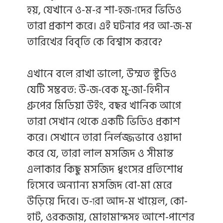
হয়, যেখানে ও-ম-র শা-হজ-াদের ভিডিও
তারা প্রকাশ করে। এই ঘটনার পর আ-জ-ম
তারিখের বিবৃতি কে বিশ্বাস করবে?
এখানে বলে রাখা ভালো, উম্মত স্টুডিও
যেটি সম্ভবত: উ-জ-বেক মু-জা-হিদীন
গ্রুপের মিডিয়া উইং, বছর খানিক আগে
তারা সেখান থেকে একটি ভিডিও প্রকাশ
করে। সেখানে তারা নির্লজ্জভাবে ওয়াদা
করে যে, তারা লাল মসজিদ ও সীমান্ত
এলাকার কিছু মসজিদ ধ্বংসের প্রতিশোধ
হিসেবে অন্যান্য মসজিদ বো-মা মেরে
উড়িয়ে দিবে। ড-ারা আদ-ম খায়েল, কো-
হাট, ওরকজায়, মোহামান্দসহ আশে-পাশের