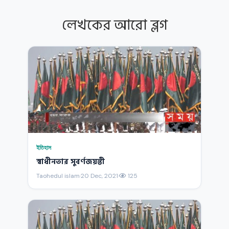
লেখকের আরো ব্লগ
ইতিহাস
স্বাধীনতার সুবর্ণজয়ন্তী
Taohedul islam
·
20 Dec, 2021
·
125