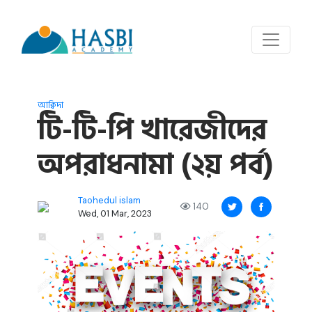
আক্বিদা
টি-টি-পি খারেজীদের
অপরাধনামা (২য় পর্ব)
Taohedul islam
140
Wed, 01 Mar, 2023